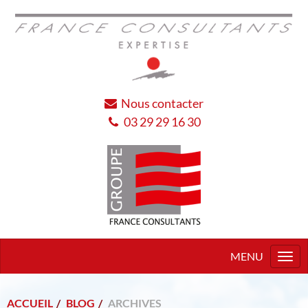
Nous contacter
03 29 29 16 30
Togg
navi
ACCUEIL
BLOG
ARCHIVES