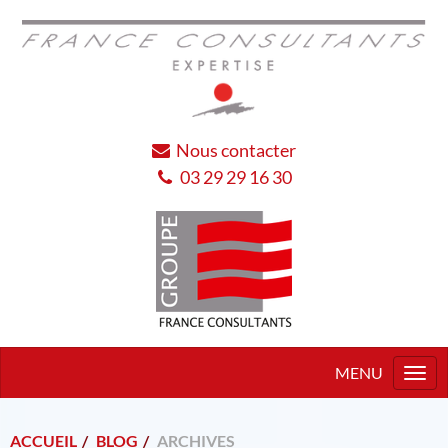
Nous contacter
03 29 29 16 30
Togg
navi
ACCUEIL
BLOG
ARCHIVES