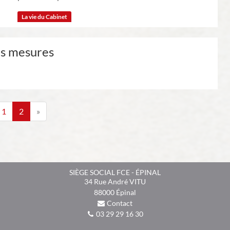
La vie du Cabinet
les mesures
1
2
»
SIÈGE SOCIAL FCE - ÉPINAL
34 Rue André VITU
88000
Épinal
Contact
03 29 29 16 30